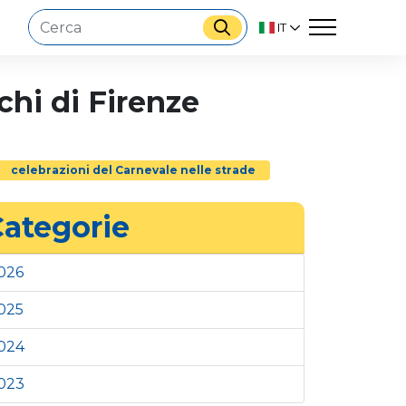
IT
ichi di Firenze
celebrazioni del Carnevale nelle strade
ategorie
026
025
024
023