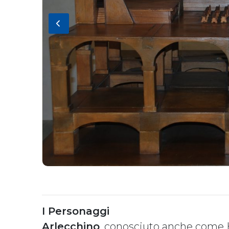
I Personaggi
Arlecchino
, conosciuto anche come 