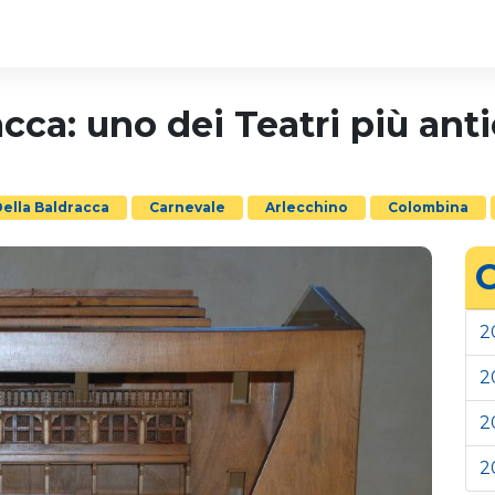
acca: uno dei Teatri più ant
Della Baldracca
Carnevale
Arlecchino
Colombina
C
2
2
2
2