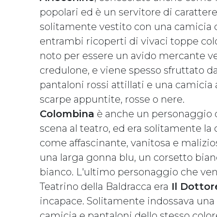
popolari ed è un servitore di caratte
solitamente vestito con una camicia 
entrambi ricoperti di vivaci toppe col
noto per essere un avido mercante v
credulone, e viene spesso sfruttato da
pantaloni rossi attillati e una camicia
scarpe appuntite, rosse o nere.
Colombina
è anche un personaggio d
scena al teatro, ed era solitamente l
come affascinante, vanitosa e malizio
una larga gonna blu, un corsetto bia
bianco. L'ultimo personaggio che ve
Teatrino della Baldracca era
Il Dottor
incapace. Solitamente indossava una 
camicia e pantaloni dello stesso col