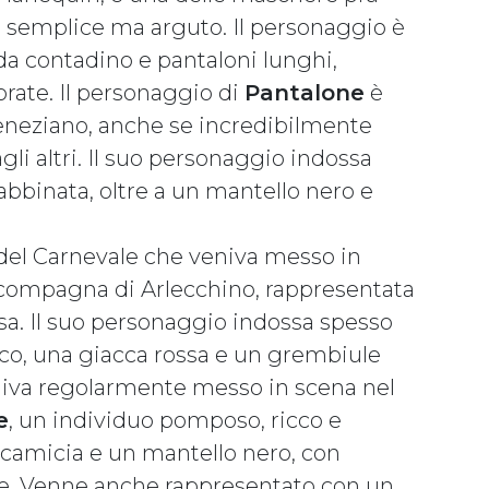
re semplice ma arguto. Il personaggio è
da contadino e pantaloni lunghi,
orate. Il personaggio di
Pantalone
è
eneziano, anche se incredibilmente
gli altri. Il suo personaggio indossa
 abbinata, oltre a un mantello nero e
el Carnevale che veniva messo in
a compagna di Arlecchino, rappresentata
sa. Il suo personaggio indossa spesso
nco, una giacca rossa e un grembiule
niva regolarmente messo in scena nel
e
, un individuo pomposo, ricco e
camicia e un mantello nero, con
ore. Venne anche rappresentato con un