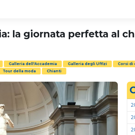
a: la giornata perfetta al c
Galleria dell'Accademia
Galleria degli Uffizi
Corsi di
Tour della moda
Chianti
C
2
2
2