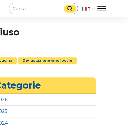
IT
hiuso
 cucina
Degustazione vino locale
ategorie
026
025
024