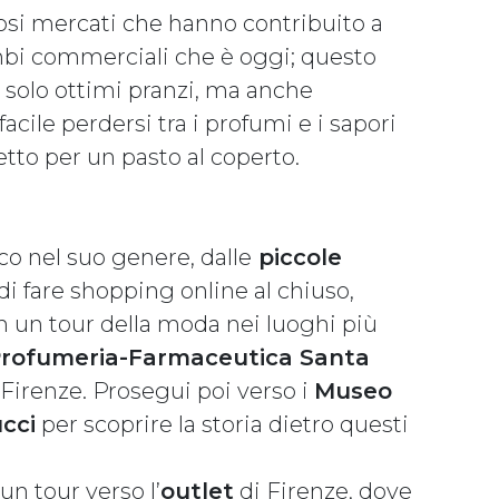
si mercati che hanno contribuito a
ambi commerciali che è oggi; questo
 solo ottimi pranzi, ma anche
cile perdersi tra i profumi e i sapori
tto per un pasto al coperto.
o nel suo genere, dalle
piccole
 di fare shopping online al chiuso,
n un tour della moda nei luoghi più
 Profumeria-Farmaceutica Santa
i Firenze. Prosegui poi verso i
Museo
cci
per scoprire la storia dietro questi
un tour verso l’
outlet
di Firenze, dove