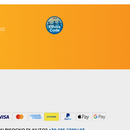
AI BISOGNO DI AIUTO?
+39 055 2399493