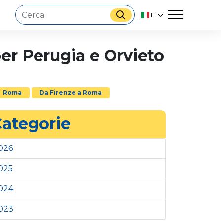
IT
er Perugia e Orvieto
Roma
Da Firenze a Roma
ategorie
026
025
024
023