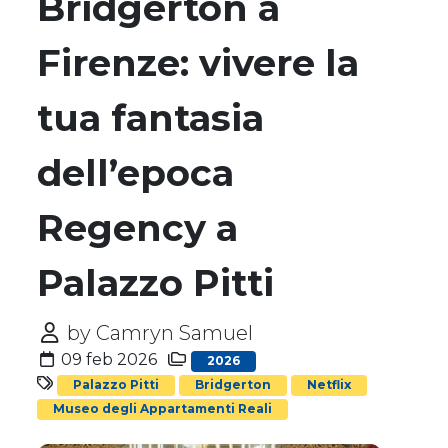
Bridgerton a
Firenze: vivere la
tua fantasia
dell’epoca
Regency a
Palazzo Pitti
by Camryn Samuel
09 feb 2026
2026
Palazzo Pitti
Bridgerton
Netflix
Museo degli Appartamenti Reali