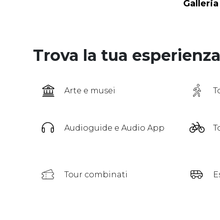
Galleri
Trova la tua esperienz
Arte e musei
T
Audioguide e Audio App
T
Tour combinati
E